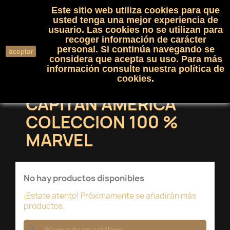
Este sitio web utiliza cookies para que
(0)

shopping_cart

usted tenga una mejor experiencia de
usuario. Las cookies no se utilizan para
recoger información de carácter
search
personal. Si continúa navegando se
aceptar
considera que acepta su uso. Para más
información consulte nuestra
política de
cookies
.
CAPITAN AMERICA
COLECCION 100 %
MARVEL
No hay productos disponibles
¡Estate atento! Próximamente se añadirán más
productos.
search