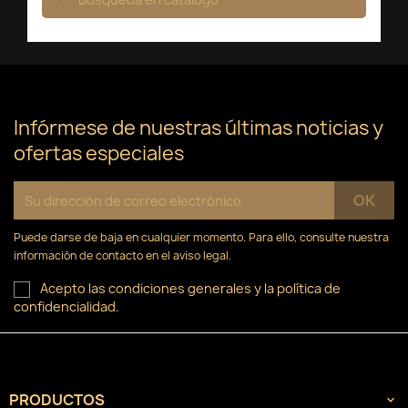
×
×
×
Crear lista de deseos
((modalTitle))
Iniciar sesión
×
((confirmMessage))
Nombre de la lista de deseos
Debe iniciar sesión para guardar productos en su
Añadir a la lista de deseos
lista de deseos.
Crear nueva lista
add_circle_outline
((cancelText))
Infórmese de nuestras últimas noticias y
Cancelar
Iniciar sesión
ofertas especiales
((modalDeleteText))
Cancelar
Crear lista de deseos
Puede darse de baja en cualquier momento. Para ello, consulte nuestra
información de contacto en el aviso legal.
Acepto las condiciones generales y la política de
confidencialidad.
PRODUCTOS
