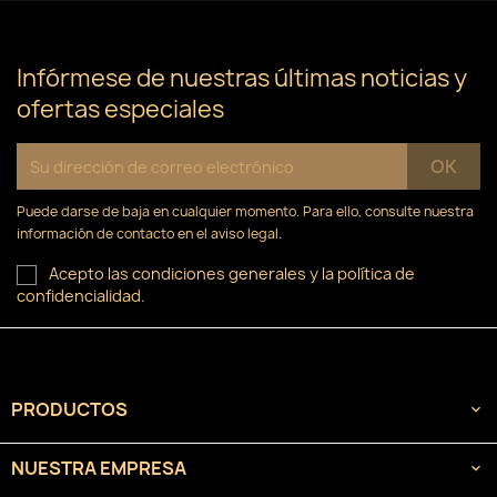
×
((confirmMessage))
Nombre de la lista de deseos
Debe iniciar sesión para guardar productos en su
Añadir a la lista de deseos
lista de deseos.
Infórmese de nuestras últimas noticias y
ofertas especiales
Crear nueva lista
add_circle_outline
((cancelText))
Cancelar
Iniciar sesión
((modalDeleteText))
Cancelar
Crear lista de deseos
Puede darse de baja en cualquier momento. Para ello, consulte nuestra
información de contacto en el aviso legal.
Acepto las condiciones generales y la política de
confidencialidad.
PRODUCTOS

NUESTRA EMPRESA
