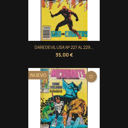
DAREDEVIL USA Nº 227 AL 229...
35,00 €
NUEVO
favorite_border