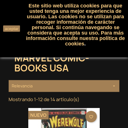
Este sitio web utiliza cookies para que
(0)

shopping_cart

usted tenga una mejor experiencia de
usuario. Las cookies no se utilizan para
recoger información de carácter
search
personal. Si continúa navegando se
aceptar
considera que acepta su uso. Para más
información consulte nuestra
política de
cookies
.
MARVEL COMIC-
BOOKS USA
Relevancia

Mostrando 1-12 de 14 artículo(s)
NUEVO
favorite_border