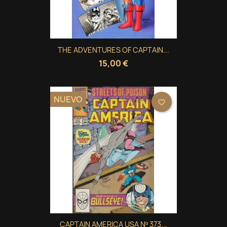
THE ADVENTURES OF CAPTAIN...
15,00 €
NUEVO
favorite_border
CAPTAIN AMERICA USA Nº 373...