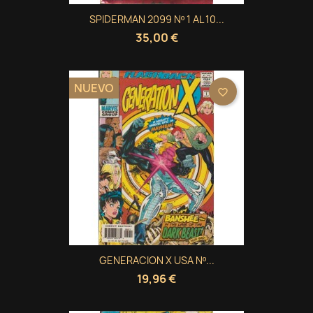
((modalDeleteText))
Cancelar
Crear lista de deseos
SPIDERMAN 2099 Nº 1 AL 10...
35,00 €
NUEVO
favorite_border
GENERACION X USA Nº...
19,96 €