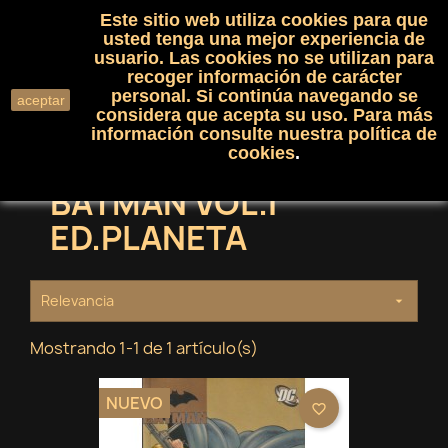
Este sitio web utiliza cookies para que
(0)

shopping_cart

usted tenga una mejor experiencia de
usuario. Las cookies no se utilizan para
recoger información de carácter
search
personal. Si continúa navegando se
aceptar
considera que acepta su uso. Para más
información consulte nuestra
política de
cookies
.
BATMAN VOL.1
ED.PLANETA
Relevancia

Mostrando 1-1 de 1 artículo(s)
NUEVO
favorite_border