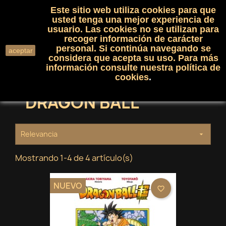
Este sitio web utiliza cookies para que
(0)

shopping_cart

usted tenga una mejor experiencia de
usuario. Las cookies no se utilizan para
recoger información de carácter
search
personal. Si continúa navegando se
aceptar
considera que acepta su uso. Para más
información consulte nuestra
política de
cookies
.
DRAGON BALL
Relevancia

Mostrando 1-4 de 4 artículo(s)
NUEVO
favorite_border