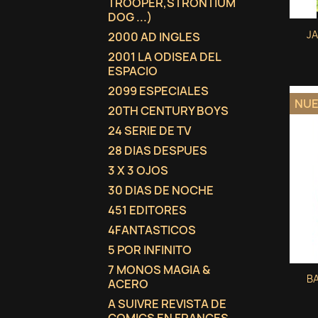
TROOPER,STRONTIUM
DOG ...)
JA
2000 AD INGLES
2001 LA ODISEA DEL
ESPACIO
2099 ESPECIALES
NU
20TH CENTURY BOYS
24 SERIE DE TV
28 DIAS DESPUES
3 X 3 OJOS
30 DIAS DE NOCHE
451 EDITORES
4FANTASTICOS
5 POR INFINITO
7 MONOS MAGIA &
BA
ACERO
A SUIVRE REVISTA DE