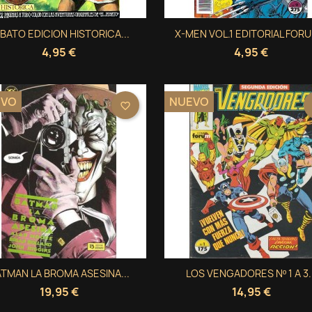
Vista rápida
Vista rápida
BATO EDICION HISTORICA...
X-MEN VOL.1 EDITORIAL FORU


4,95 €
4,95 €
EVO
NUEVO
favorite_border
Vista rápida
Vista rápida
TMAN LA BROMA ASESINA...
LOS VENGADORES Nº 1 A 3..


19,95 €
14,95 €