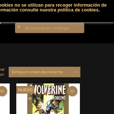
ookies no se utilizan para recoger información de
Carrito
(0)
Iniciar sesión
shopping_cart

ormación consulte nuestra
política de cookies
.
s
search
nar
Ventas en orden decreciente

or:
NUEVO
favorite_border
favorite_border