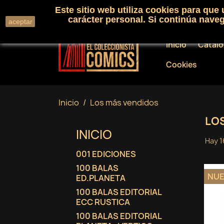
Este sitio web utiliza cookies para que
Llámenos:
+34 91 530 01 33
carácter personal. Si continúa nav
aceptar
Inicio
Catál
Cookies
Inicio
Los más vendidos
LO
INICIO
Hay 1
001 EDICIONES
100 BALAS
NU
ED.PLANETA
100 BALAS EDITORIAL
ECC RUSTICA
100 BALAS EDITORIAL