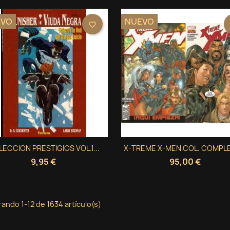
EVO
NUEVO
favorite_border
Vista rápida
Vista rápida
ECCION PRESTIGIOS VOL.1...
X-TREME X-MEN COL. COMPLE


9,95 €
95,00 €
ando 1-12 de 1634 artículo(s)