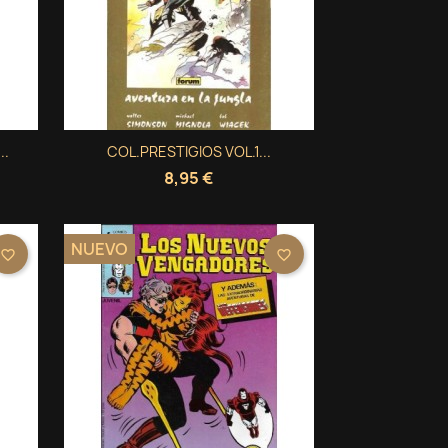
Vista rápida
..
COL.PRESTIGIOS VOL.1...

8,95 €
NUEVO
favorite_border
favorite_border