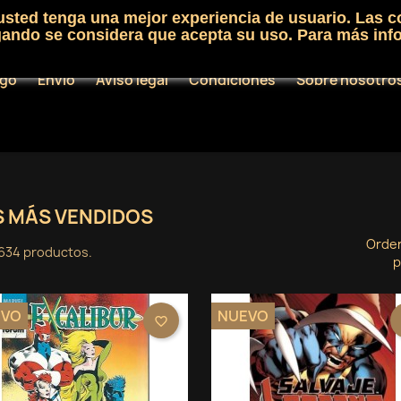
 usted tenga una mejor experiencia de usuario. Las c
egando se considera que acepta su uso. Para más inf
ogo
Envío
Aviso legal
Condiciones
Sobre nosotro
S MÁS VENDIDOS
Orde
634 productos.
p
EVO
NUEVO
favorite_border