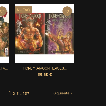
NUEVO
favorite_border
favorite_border
Vista rápida
TA...
TIGRE Y DRAGON HEROES...

39,50 €
1
Siguiente
2
3
…
137
