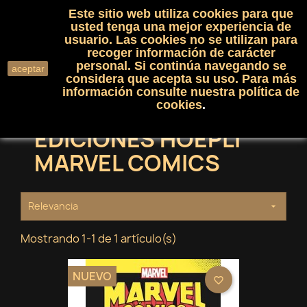
Este sitio web utiliza cookies para que
(0)

shopping_cart

usted tenga una mejor experiencia de
usuario. Las cookies no se utilizan para
recoger información de carácter
search
personal. Si continúa navegando se
aceptar
considera que acepta su uso. Para más
información consulte nuestra
política de
cookies
.
EDICIONES HOEPLI
MARVEL COMICS
Relevancia

Mostrando 1-1 de 1 artículo(s)
NUEVO
favorite_border