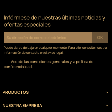
×
((confirmMessage))
Nombre de la lista de deseos
Debe iniciar sesión para guardar productos en su
Añadir a la lista de deseos
lista de deseos.
Infórmese de nuestras últimas noticias y
ofertas especiales
Crear nueva lista
add_circle_outline
((cancelText))
Cancelar
Iniciar sesión
((modalDeleteText))
Cancelar
Crear lista de deseos
Puede darse de baja en cualquier momento. Para ello, consulte nuestra
información de contacto en el aviso legal.
Acepto las condiciones generales y la política de
confidencialidad.
PRODUCTOS

NUESTRA EMPRESA
