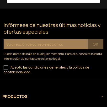
×
Iniciar sesión
×
((confirmMessage))
Nombre de la lista de deseos
Debe iniciar sesión para guardar productos en su
Añadir a la lista de deseos
lista de deseos.
Infórmese de nuestras últimas noticias y
Crear nueva lista
add_circle_outline
((cancelText))
ofertas especiales
Cancelar
Iniciar sesión
((modalDeleteText))
Cancelar
Crear lista de deseos
Puede darse de baja en cualquier momento. Para ello, consulte nuestra
información de contacto en el aviso legal.
Acepto las condiciones generales y la política de
confidencialidad.
PRODUCTOS
