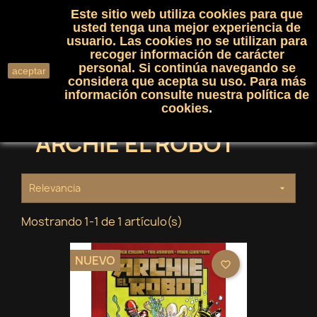
Este sitio web utiliza cookies para que
(0)

shopping_cart

usted tenga una mejor experiencia de
usuario. Las cookies no se utilizan para
recoger información de carácter
search
personal. Si continúa navegando se
aceptar
considera que acepta su uso. Para más
información consulte nuestra
política de
cookies
.
ARCHIE EL ROBOT
Relevancia

Mostrando 1-1 de 1 artículo(s)
NUEVO
favorite_border