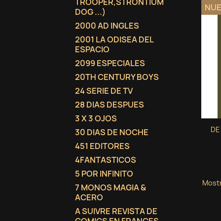
TROOPER,STRONTIUM
NU
DOG ...)
2000 AD INGLES
2001 LA ODISEA DEL
ESPACIO
2099 ESPECIALES
20TH CENTURY BOYS
24 SERIE DE TV
28 DIAS DESPUES
3 X 3 OJOS
DE
30 DIAS DE NOCHE
451 EDITORES
4FANTASTICOS
5 POR INFINITO
Mostr
7 MONOS MAGIA &
ACERO
A SUIVRE REVISTA DE