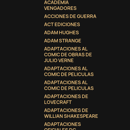
ACADEMIA
VENGADORES
ACCIONES DE GUERRA
ACT EDICIONES
ADAM HUGHES
ADAM STRANGE
ADAPTACIONES AL
COMIC DE OBRAS DE
JULIO VERNE
ADAPTACIONES AL
COMIC DE PELICULAS
ADAPTACIONES AL
COMIC DE PELICULAS
ADAPTACIONES DE
LOVECRAFT
C
(
I
ADAPTACIONES DE
WILLIAN SHAKESPEARE
No
A
ADAPTACIONES
((
De