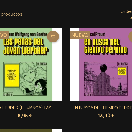
Orde
 productos.
p
EVO
NUEVO
favorite_border
Vista rápida
Vista rápida
.HERDER (EL MANGA) LAS...
EN BUSCA DEL TIEMPO PERDID


8,95 €
13,90 €