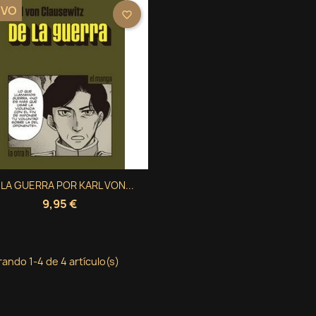
EVO
favorite_border
Vista rápida
 LA GUERRA POR KARL VON...

9,95 €
ando 1-4 de 4 artículo(s)