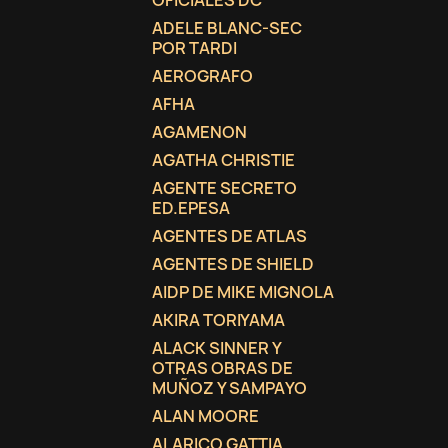
OFICIALES DC
ADELE BLANC-SEC
add_circle_outline
POR TARDI
AEROGRAFO
AFHA
AGAMENON
AGATHA CHRISTIE
AGENTE SECRETO
ED.EPESA
AGENTES DE ATLAS
AGENTES DE SHIELD
AIDP DE MIKE MIGNOLA
AKIRA TORIYAMA
ALACK SINNER Y
OTRAS OBRAS DE
MUÑOZ Y SAMPAYO
ALAN MOORE
ALARICO GATTIA