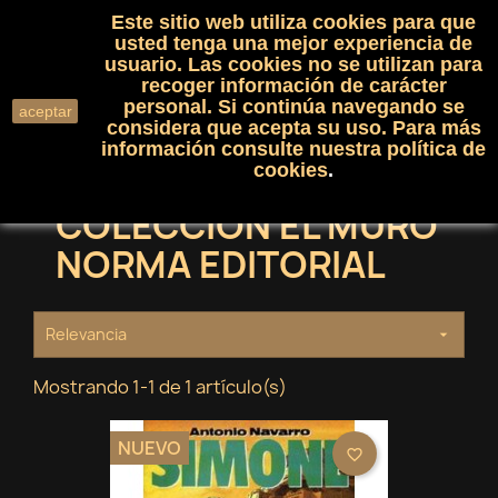
Este sitio web utiliza cookies para que
(0)

shopping_cart

usted tenga una mejor experiencia de
usuario. Las cookies no se utilizan para
recoger información de carácter
search
personal. Si continúa navegando se
aceptar
considera que acepta su uso. Para más
información consulte nuestra
política de
cookies
.
COLECCION EL MURO
NORMA EDITORIAL
Relevancia

Mostrando 1-1 de 1 artículo(s)
NUEVO
favorite_border