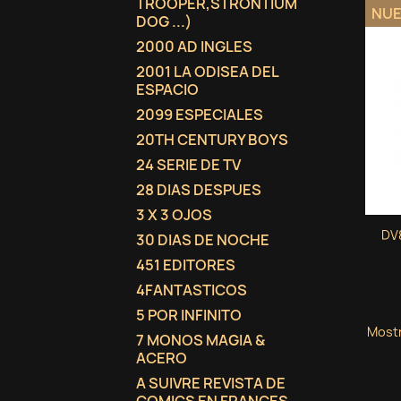
TROOPER,STRONTIUM
NU
DOG ...)
2000 AD INGLES
2001 LA ODISEA DEL
ESPACIO
2099 ESPECIALES
20TH CENTURY BOYS
24 SERIE DE TV
28 DIAS DESPUES
3 X 3 OJOS
DV8
30 DIAS DE NOCHE
451 EDITORES
4FANTASTICOS
5 POR INFINITO
Mostr
7 MONOS MAGIA &
ACERO
A SUIVRE REVISTA DE