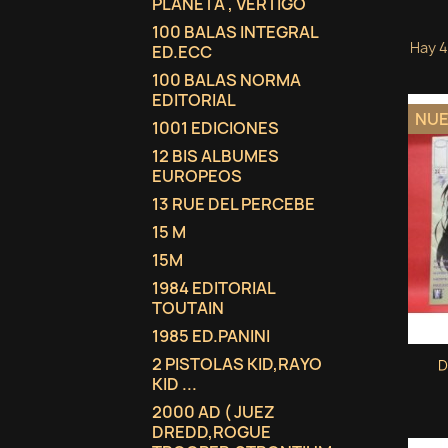
PLANETA , VERTIGO
100 BALAS INTEGRAL
Hay 4
ED.ECC
100 BALAS NORMA
EDITORIAL
NU
1001 EDICIONES
12 BIS ALBUMES
EUROPEOS
13 RUE DEL PERCEBE
15 M
15M
1984 EDITORIAL
TOUTAIN
1985 ED.PANINI
2 PISTOLAS KID,RAYO
D
KID ...
2000 AD ( JUEZ
DREDD,ROGUE