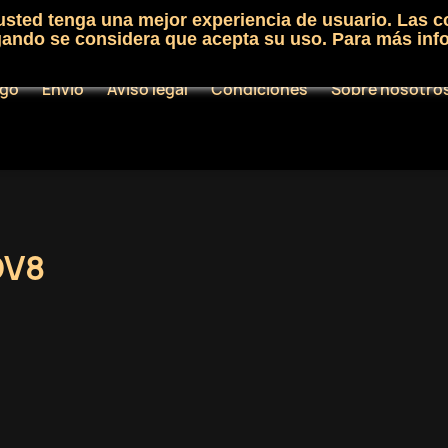
 usted tenga una mejor experiencia de usuario. Las c
egando se considera que acepta su uso. Para más inf
ogo
Envío
Aviso legal
Condiciones
Sobre nosotro
DV8