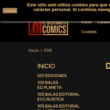
Este sitio web utiliza cookies para que
Llámenos:
+34 91 530 01 33
carácter personal. Si continúa nav
aceptar
Inicio
Catál
Cookies
Inicio
DV8
INICIO
001 EDICIONES
100 BALAS
ED.PLANETA
100 BALAS EDITORIAL
ECC RUSTICA
100 BALAS EDITORIAL