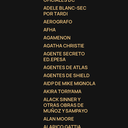
OFICIALES DC
ADELE BLANC-SEC
add_circle_outline
POR TARDI
AEROGRAFO
AFHA
AGAMENON
AGATHA CHRISTIE
AGENTE SECRETO
ED.EPESA
AGENTES DE ATLAS
AGENTES DE SHIELD
AIDP DE MIKE MIGNOLA
AKIRA TORIYAMA
ALACK SINNER Y
OTRAS OBRAS DE
MUÑOZ Y SAMPAYO
ALAN MOORE
ALARICO GATTIA