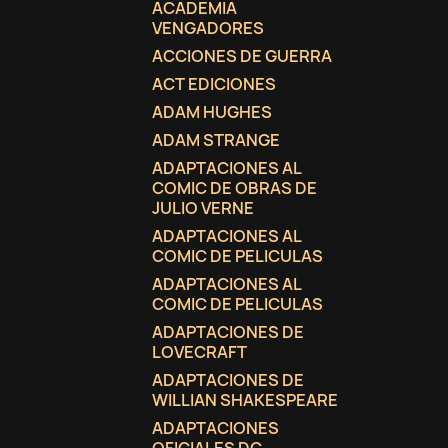
ACADEMIA
VENGADORES
ACCIONES DE GUERRA
ACT EDICIONES
ADAM HUGHES
ADAM STRANGE
ADAPTACIONES AL
COMIC DE OBRAS DE
JULIO VERNE
ADAPTACIONES AL
COMIC DE PELICULAS
ADAPTACIONES AL
COMIC DE PELICULAS
ADAPTACIONES DE
LOVECRAFT
C
(
I
ADAPTACIONES DE
WILLIAN SHAKESPEARE
No
A
ADAPTACIONES
((
De