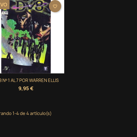
EVO
favorite_border
Vista rápida
 Nº 1 AL 7 POR WARREN ELLIS

9,95 €
ando 1-4 de 4 artículo(s)