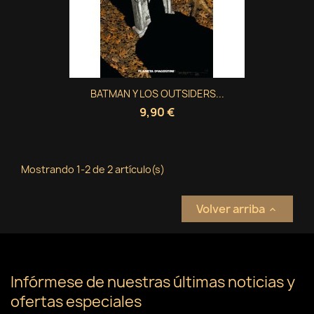
Crear nueva lista
add_circle_outline
((cancelText))
Cancelar
Iniciar sesión
((modalDeleteText))
Cancelar
Crear lista de deseos
BATMAN Y LOS OUTSIDERS...
9,90 €
Mostrando 1-2 de 2 artículo(s)
Volver arriba

Infórmese de nuestras últimas noticias y
ofertas especiales