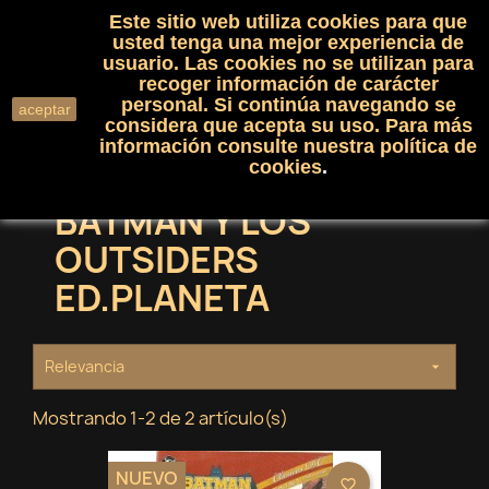
Este sitio web utiliza cookies para que
(0)

shopping_cart

usted tenga una mejor experiencia de
usuario. Las cookies no se utilizan para
recoger información de carácter
search
personal. Si continúa navegando se
aceptar
considera que acepta su uso. Para más
información consulte nuestra
política de
cookies
.
BATMAN Y LOS
OUTSIDERS
ED.PLANETA
Relevancia

Mostrando 1-2 de 2 artículo(s)
NUEVO
favorite_border