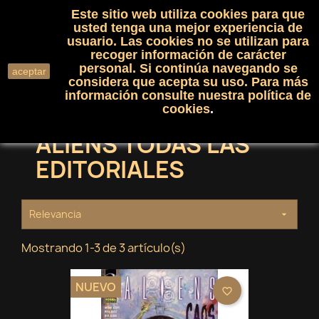
Este sitio web utiliza cookies para que
(0)

shopping_cart

usted tenga una mejor experiencia de
usuario. Las cookies no se utilizan para
recoger información de carácter
search
personal. Si continúa navegando se
aceptar
considera que acepta su uso. Para más
información consulte nuestra
política de
cookies
.
ALIENS TODAS LAS
EDITORIALES
Relevancia

Mostrando 1-3 de 3 artículo(s)
NUEVO
favorite_border