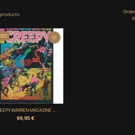
Orde
 producto.
p
EVO
favorite_border
Vista rápida
EEPY WARREN MAGAZINE ,...

99,95 €