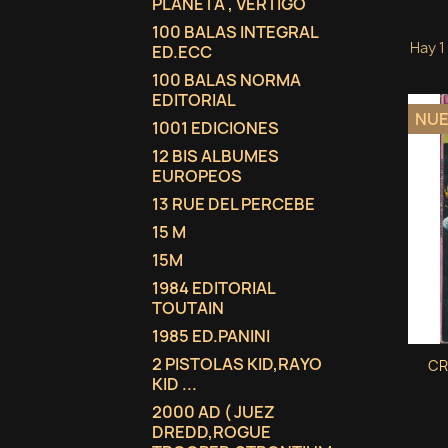
PLANETA , VERTIGO
100 BALAS INTEGRAL
Hay 1
ED.ECC
100 BALAS NORMA
EDITORIAL
NU
1001 EDICIONES
12 BIS ALBUMES
EUROPEOS
13 RUE DEL PERCEBE
15 M
15M
1984 EDITORIAL
TOUTAIN
1985 ED.PANINI
2 PISTOLAS KID,RAYO
CR
KID ...
2000 AD ( JUEZ
DREDD,ROGUE