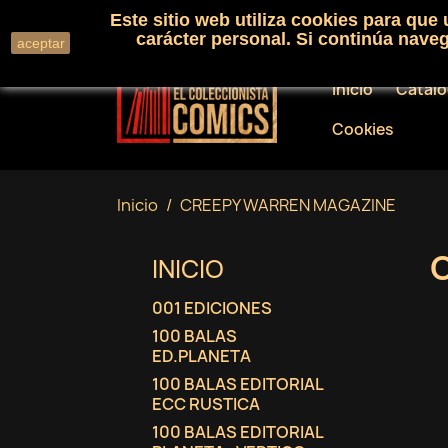
Este sitio web utiliza cookies para que
Llámenos:
+34 91 530 01 33
carácter personal. Si continúa nav
aceptar
Inicio
Catál
Cookies
Inicio
CREEPY WARREN MAGAZINE
INICIO
001 EDICIONES
100 BALAS
ED.PLANETA
100 BALAS EDITORIAL
ECC RUSTICA
100 BALAS EDITORIAL