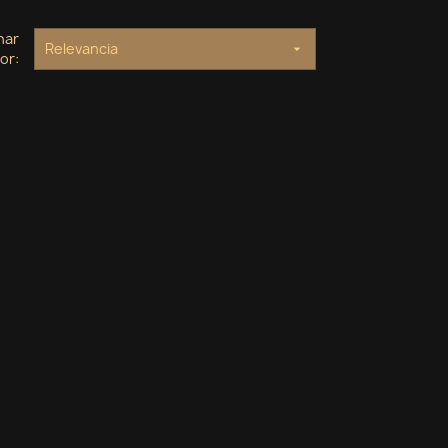
nar
Relevancia

or: