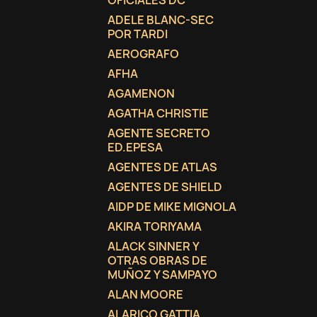
OFICIALES DC
ADELE BLANC-SEC
add_circle_outline
POR TARDI
AEROGRAFO
AFHA
AGAMENON
AGATHA CHRISTIE
AGENTE SECRETO
ED.EPESA
AGENTES DE ATLAS
AGENTES DE SHIELD
AIDP DE MIKE MIGNOLA
AKIRA TORIYAMA
ALACK SINNER Y
OTRAS OBRAS DE
MUÑOZ Y SAMPAYO
ALAN MOORE
ALARICO GATTIA