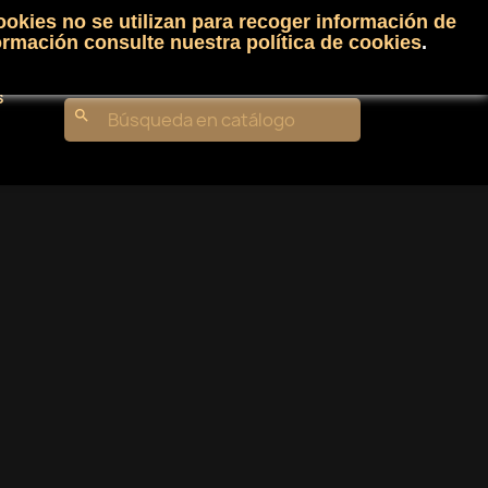
ookies no se utilizan para recoger información de
Carrito
(0)
Iniciar sesión
shopping_cart

ormación consulte nuestra
política de cookies
.
s
search