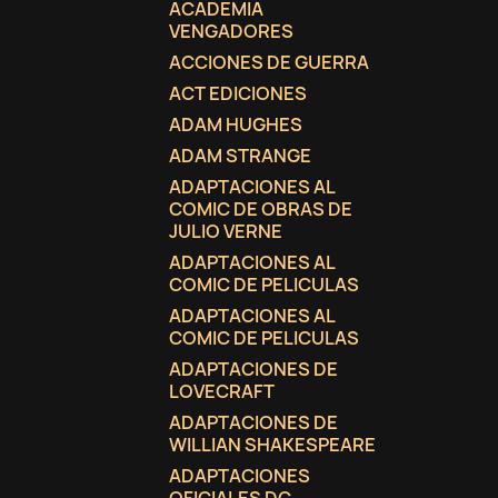
ACADEMIA
VENGADORES
ACCIONES DE GUERRA
ACT EDICIONES
ADAM HUGHES
ADAM STRANGE
ADAPTACIONES AL
COMIC DE OBRAS DE
JULIO VERNE
ADAPTACIONES AL
COMIC DE PELICULAS
ADAPTACIONES AL
COMIC DE PELICULAS
ADAPTACIONES DE
LOVECRAFT
C
(
I
ADAPTACIONES DE
WILLIAN SHAKESPEARE
No
A
ADAPTACIONES
((
De