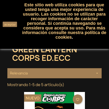
Este sitio web utiliza cookies para que
(0)

shopping_cart

usted tenga una mejor experiencia de
usuario. Las cookies no se utilizan para
recoger información de carácter
search
personal. Si continúa navegando se
aceptar
considera que acepta su uso. Para más
información consulte nuestra
política de
cookies
.
GREEN LANTERN
CORPS ED.ECC
Relevancia

Mostrando 1-5 de 5 artículo(s)
NUEVO
favorite_border