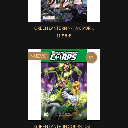
GREEN LANTERN Nº 1 A 6 POR...
11,95 €
NUEVO
favorite_border
×
×
×
Crear lista de deseos
((modalTitle))
Iniciar sesión
GREEN LANTERN CORPS LOS...