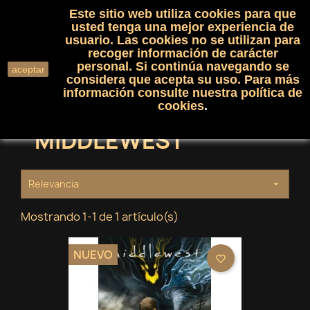
Este sitio web utiliza cookies para que
(0)

shopping_cart

usted tenga una mejor experiencia de
usuario. Las cookies no se utilizan para
recoger información de carácter
search
personal. Si continúa navegando se
aceptar
considera que acepta su uso. Para más
información consulte nuestra
política de
cookies
.
MIDDLEWEST
Relevancia

Mostrando 1-1 de 1 artículo(s)
NUEVO
favorite_border