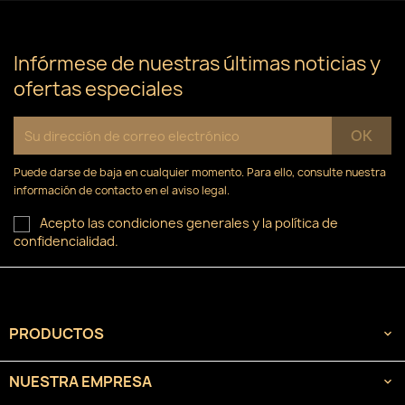
×
((confirmMessage))
Nombre de la lista de deseos
Debe iniciar sesión para guardar productos en su
Añadir a la lista de deseos
lista de deseos.
Infórmese de nuestras últimas noticias y
ofertas especiales
Crear nueva lista
add_circle_outline
((cancelText))
Cancelar
Iniciar sesión
((modalDeleteText))
Cancelar
Crear lista de deseos
Puede darse de baja en cualquier momento. Para ello, consulte nuestra
información de contacto en el aviso legal.
Acepto las condiciones generales y la política de
confidencialidad.
PRODUCTOS

NUESTRA EMPRESA
