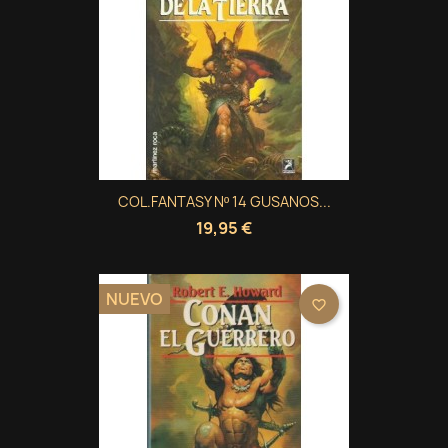
COL.FANTASY Nº 14 GUSANOS...
19,95 €
NUEVO
favorite_border