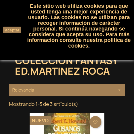
Este sitio web utiliza cookies para que
(0)

shopping_cart

usted tenga una mejor experiencia de
usuario. Las cookies no se utilizan para
recoger información de carácter
search
personal. Si continúa navegando se
aceptar
considera que acepta su uso. Para más
información consulte nuestra
política de
cookies
.
COLECCION FANTASY
ED.MARTINEZ ROCA
Relevancia

Mostrando 1-3 de 3 artículo(s)
NUEVO
favorite_border