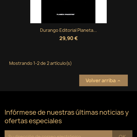
Crear nueva lista
add_circle_outline
((cancelText))
Cancelar
Iniciar sesión
((modalDeleteText))
Cancelar
Crear lista de deseos
Durango Editorial Planeta...
29,90 €
Mostrando 1-2 de 2 artículo(s)
Volver arriba

Infórmese de nuestras últimas noticias y
ofertas especiales