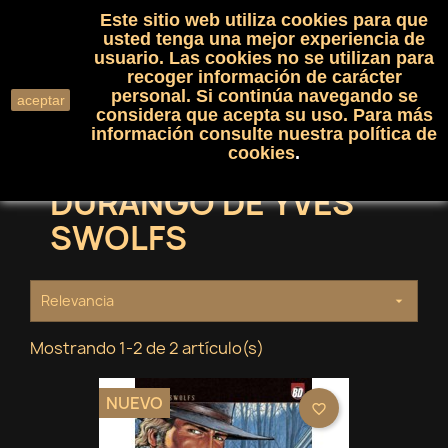
Este sitio web utiliza cookies para que
(0)

shopping_cart

usted tenga una mejor experiencia de
usuario. Las cookies no se utilizan para
recoger información de carácter
search
personal. Si continúa navegando se
aceptar
considera que acepta su uso. Para más
información consulte nuestra
política de
cookies
.
DURANGO DE YVES
SWOLFS
Relevancia

Mostrando 1-2 de 2 artículo(s)
NUEVO
favorite_border