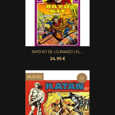
RAYO KIT DE J.G.IRANZO ( EL...
24,95 €
NUEVO
favorite_border