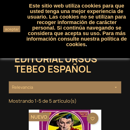
Este sitio web utiliza cookies para que
(0)

shopping_cart

usted tenga una mejor experiencia de
usuario. Las cookies no se utilizan para
recoger información de carácter
search
personal. Si continúa navegando se
aceptar
considera que acepta su uso. Para más
información consulte nuestra
política de
cookies
.
EDITORIAL URSUS
TEBEO ESPAÑOL
Relevancia

Mostrando 1-5 de 5 artículo(s)
NUEVO
favorite_border