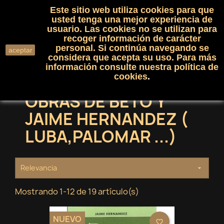
Este sitio web utiliza cookies para que
(0)

shopping_cart

usted tenga una mejor experiencia de
usuario. Las cookies no se utilizan para
recoger información de carácter
search
personal. Si continúa navegando se
aceptar
considera que acepta su uso. Para más
información consulte nuestra
política de
cookies
.
OBRAS DE BETO Y
JAIME HERNANDEZ (
LUBA,PALOMAR ...)
Relevancia

Mostrando 1-12 de 19 artículo(s)
NUEVO
favorite_border