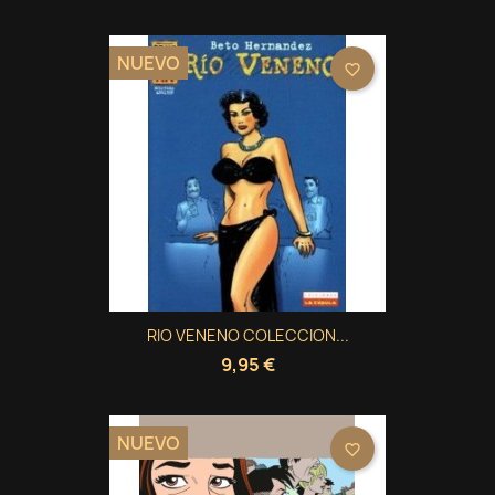
NUEVO
favorite_border
RIO VENENO COLECCION...
9,95 €
NUEVO
favorite_border