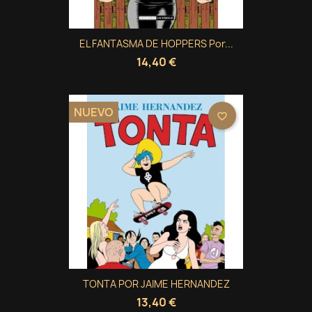
Cancelar
Iniciar sesión
((modalDeleteText))
Cancelar
Crear lista de deseos
EL FANTASMA DE HOPPERS Por...
14,40 €
NUEVO
favorite_border
TONTA POR JAIME HERNANDEZ
13,40 €