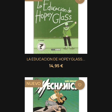
LA EDUCACION DE HOPEY GLASS...
14,95 €
NUEVO
favorite_border