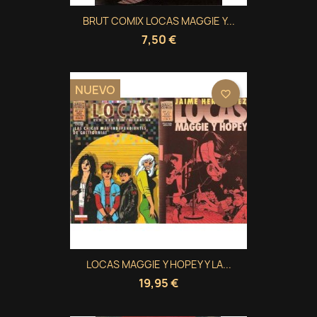
BRUT COMIX LOCAS MAGGIE Y...
7,50 €
NUEVO
favorite_border
LOCAS MAGGIE Y HOPEY Y LA...
19,95 €