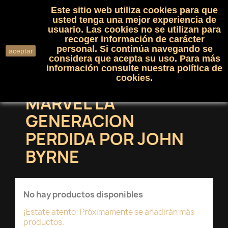
Este sitio web utiliza cookies para que
(0)

shopping_cart

usted tenga una mejor experiencia de
usuario. Las cookies no se utilizan para
recoger información de carácter
search
personal. Si continúa navegando se
aceptar
considera que acepta su uso. Para más
información consulte nuestra
política de
cookies
.
MARVEL LA
GENERACION
PERDIDA POR JOHN
BYRNE
No hay productos disponibles
¡Estate atento! Próximamente se añadirán más
productos.