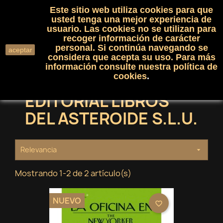
Este sitio web utiliza cookies para que
(0)

shopping_cart

usted tenga una mejor experiencia de
usuario. Las cookies no se utilizan para
recoger información de carácter
search
personal. Si continúa navegando se
aceptar
considera que acepta su uso. Para más
información consulte nuestra
política de
cookies
.
EDITORIAL LIBROS
DEL ASTEROIDE S.L.U.
Relevancia

Mostrando 1-2 de 2 artículo(s)
NUEVO
favorite_border