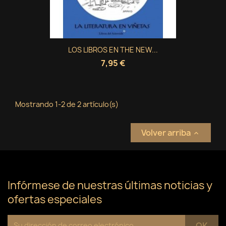
Crear nueva lista
add_circle_outline
((cancelText))
Cancelar
Iniciar sesión
((modalDeleteText))
Cancelar
Crear lista de deseos
LOS LIBROS EN THE NEW...
7,95 €
Mostrando 1-2 de 2 artículo(s)
Volver arriba

Infórmese de nuestras últimas noticias y
ofertas especiales