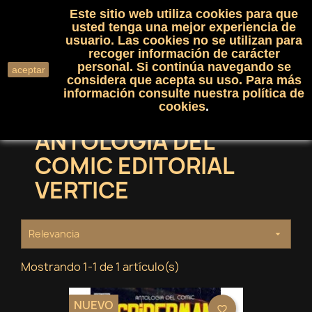
Este sitio web utiliza cookies para que
(0)

shopping_cart

usted tenga una mejor experiencia de
usuario. Las cookies no se utilizan para
recoger información de carácter
search
personal. Si continúa navegando se
aceptar
considera que acepta su uso. Para más
información consulte nuestra
política de
cookies
.
ANTOLOGIA DEL
COMIC EDITORIAL
VERTICE
Relevancia

Mostrando 1-1 de 1 artículo(s)
NUEVO
favorite_border