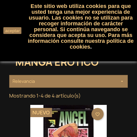
Este sitio web utiliza cookies para que
(0)

shopping_cart

usted tenga una mejor experiencia de
usuario. Las cookies no se utilizan para
recoger información de carácter
search
personal. Si continúa navegando se
aceptar
considera que acepta su uso. Para más
información consulte nuestra
política de
cookies
.
MANGA EROTICO
Relevancia

Mostrando 1-4 de 4 artículo(s)
NUEVO
favorite_border