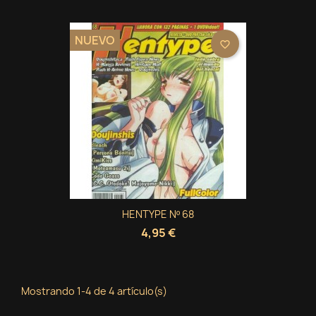
NUEVO
favorite_border
HENTYPE Nº 68
4,95 €
Mostrando 1-4 de 4 artículo(s)