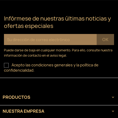
×
((confirmMessage))
Nombre de la lista de deseos
Debe iniciar sesión para guardar productos en su
Añadir a la lista de deseos
lista de deseos.
Infórmese de nuestras últimas noticias y
ofertas especiales
Crear nueva lista
add_circle_outline
((cancelText))
Cancelar
Iniciar sesión
((modalDeleteText))
Cancelar
Crear lista de deseos
Puede darse de baja en cualquier momento. Para ello, consulte nuestra
información de contacto en el aviso legal.
Acepto las condiciones generales y la política de
confidencialidad.
PRODUCTOS

NUESTRA EMPRESA
