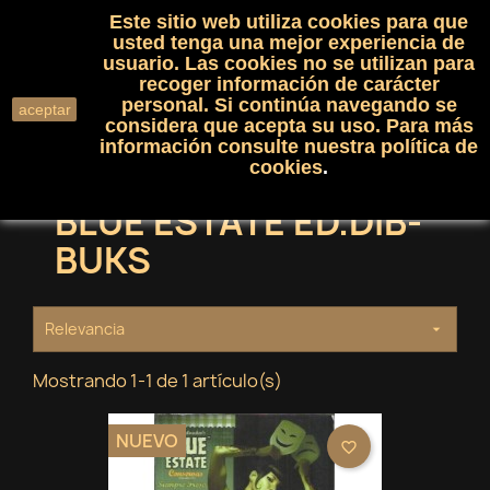
Este sitio web utiliza cookies para que
(0)

shopping_cart

usted tenga una mejor experiencia de
usuario. Las cookies no se utilizan para
recoger información de carácter
search
personal. Si continúa navegando se
aceptar
considera que acepta su uso. Para más
información consulte nuestra
política de
cookies
.
BLUE ESTATE ED.DIB-
BUKS
Relevancia

Mostrando 1-1 de 1 artículo(s)
NUEVO
favorite_border