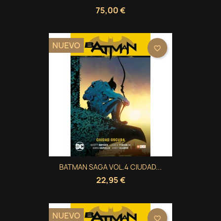
75,00 €
NUEVO
favorite_border
BATMAN SAGA VOL.4 CIUDAD...
22,95 €
NUEVO
favorite_border