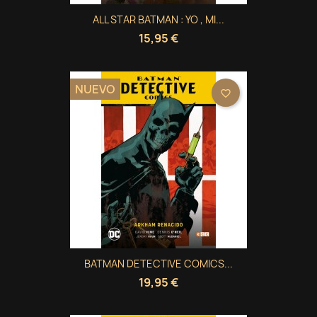
((modalDeleteText))
Cancelar
Crear lista de deseos
ALL STAR BATMAN : YO , MI...
15,95 €
NUEVO
favorite_border
BATMAN DETECTIVE COMICS...
19,95 €