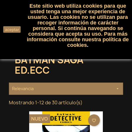
Este sitio web utiliza cookies para que
(0)

shopping_cart

usted tenga una mejor experiencia de
usuario. Las cookies no se utilizan para
recoger información de carácter
search
personal. Si continúa navegando se
aceptar
considera que acepta su uso. Para más
información consulte nuestra
política de
cookies
.
BATMAN SAGA
ED.ECC
Relevancia

Mostrando 1-12 de 30 artículo(s)
NUEVO
favorite_border