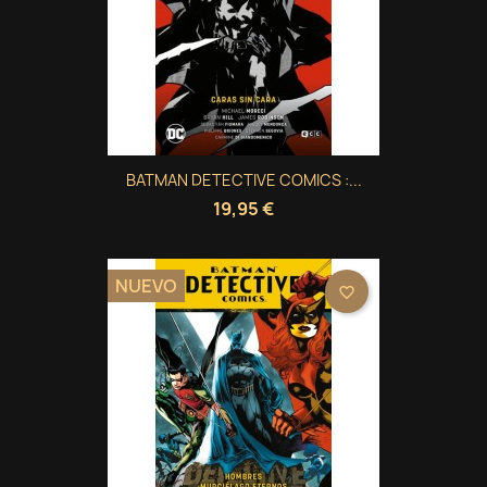
BATMAN DETECTIVE COMICS :...
19,95 €
NUEVO
favorite_border