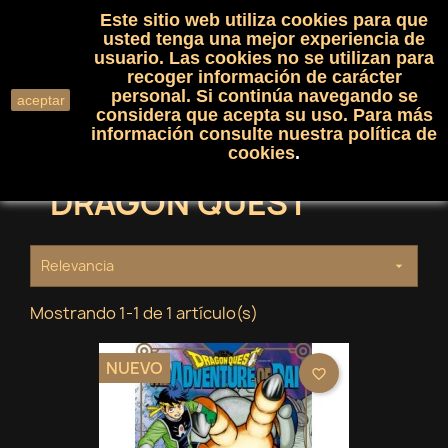
Este sitio web utiliza cookies para que
(0)

shopping_cart

usted tenga una mejor experiencia de
usuario. Las cookies no se utilizan para
recoger información de carácter
search
personal. Si continúa navegando se
aceptar
considera que acepta su uso. Para más
información consulte nuestra
política de
cookies
.
DRAGON QUEST
Relevancia

Mostrando 1-1 de 1 artículo(s)
NUEVO
favorite_border