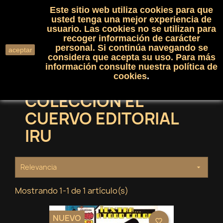
Este sitio web utiliza cookies para que
(0)

shopping_cart

usted tenga una mejor experiencia de
usuario. Las cookies no se utilizan para
recoger información de carácter
search
personal. Si continúa navegando se
aceptar
considera que acepta su uso. Para más
información consulte nuestra
política de
cookies
.
COLECCION EL
CUERVO EDITORIAL
IRU
Relevancia

Mostrando 1-1 de 1 artículo(s)
NUEVO
favorite_border