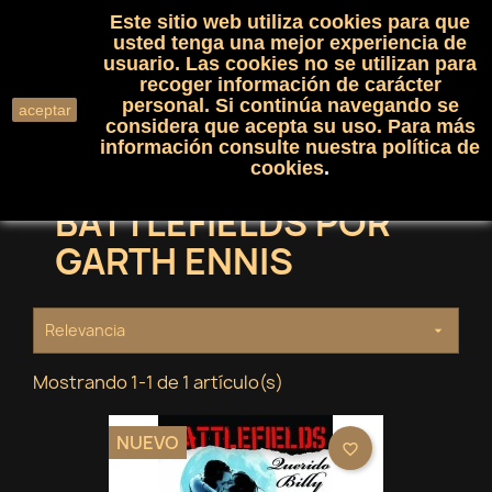
Este sitio web utiliza cookies para que
(0)

shopping_cart

usted tenga una mejor experiencia de
usuario. Las cookies no se utilizan para
recoger información de carácter
search
personal. Si continúa navegando se
aceptar
considera que acepta su uso. Para más
información consulte nuestra
política de
cookies
.
BATTLEFIELDS POR
GARTH ENNIS
Relevancia

Mostrando 1-1 de 1 artículo(s)
NUEVO
favorite_border