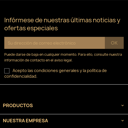
×
((confirmMessage))
Nombre de la lista de deseos
Debe iniciar sesión para guardar productos en su
Añadir a la lista de deseos
lista de deseos.
Infórmese de nuestras últimas noticias y
ofertas especiales
Crear nueva lista
add_circle_outline
((cancelText))
Cancelar
Iniciar sesión
((modalDeleteText))
Cancelar
Crear lista de deseos
Puede darse de baja en cualquier momento. Para ello, consulte nuestra
información de contacto en el aviso legal.
Acepto las condiciones generales y la política de
confidencialidad.
PRODUCTOS

NUESTRA EMPRESA
