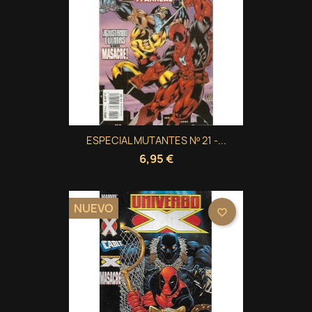
ESPECIAL MUTANTES Nº 21 -...
6,95 €
NUEVO
favorite_border