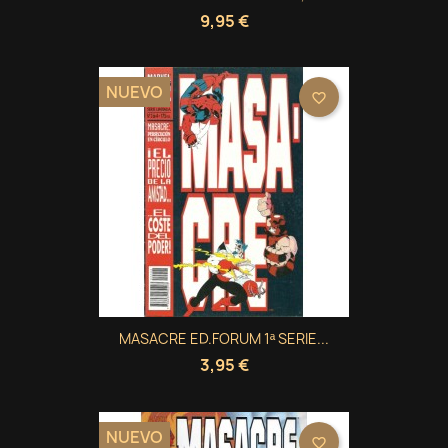
9,95 €
NUEVO
favorite_border
MASACRE ED.FORUM 1ª SERIE...
3,95 €
NUEVO
favorite_border