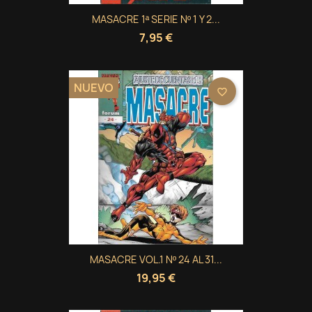
((modalDeleteText))
Cancelar
Crear lista de deseos
MASACRE 1ª SERIE Nº 1 Y 2...
7,95 €
NUEVO
favorite_border
MASACRE VOL.1 Nº 24 AL 31...
19,95 €