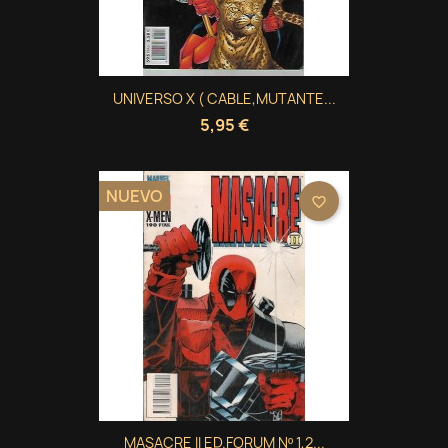
UNIVERSO X ( CABLE,MUTANTE...
5,95 €
NUEVO
favorite_border
MASACRE II ED.FORUM Nº 1,2...