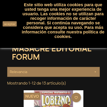
Este sitio web utiliza cookies para que
(0)

shopping_cart

usted tenga una mejor experiencia de
usuario. Las cookies no se utilizan para
recoger información de carácter
search
personal. Si continúa navegando se
aceptar
considera que acepta su uso. Para más
información consulte nuestra
política de
cookies
.
MASACRE EDITORIAL
FORUM
Relevancia

Mostrando 1-12 de 13 artículo(s)
NUEVO
favorite_border