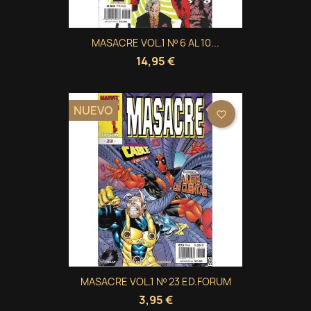
MASACRE VOL.1 Nº 6 AL 10...
14,95 €
NUEVO
favorite_border
MASACRE VOL.1 Nº 23 ED.FORUM
3,95 €