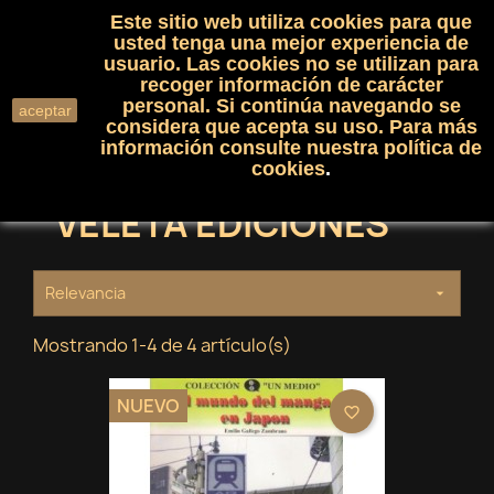
Este sitio web utiliza cookies para que
(0)

shopping_cart

usted tenga una mejor experiencia de
usuario. Las cookies no se utilizan para
recoger información de carácter
search
personal. Si continúa navegando se
aceptar
considera que acepta su uso. Para más
información consulte nuestra
política de
cookies
.
VELETA EDICIONES
Relevancia

Mostrando 1-4 de 4 artículo(s)
NUEVO
favorite_border