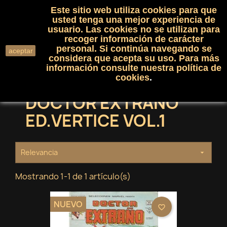
Este sitio web utiliza cookies para que
(0)

shopping_cart

usted tenga una mejor experiencia de
usuario. Las cookies no se utilizan para
recoger información de carácter
search
personal. Si continúa navegando se
aceptar
considera que acepta su uso. Para más
información consulte nuestra
política de
cookies
.
DOCTOR EXTRAÑO
ED.VERTICE VOL.1
Relevancia

Mostrando 1-1 de 1 artículo(s)
NUEVO
favorite_border