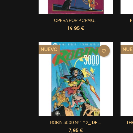
Vista rápida
OPERA POR P.CRAIG...
E

14,95 €
NUEVO
NUE
favorite_border
Vista rápida
ROBIN 3000 Nº 1 Y 2_ DE...
TH

7,95 €