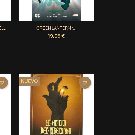
×
×
Vista rápida
ELL
GREEN LANTERN :...

19,95 €
NUEVO
avorite_border
favorite_border