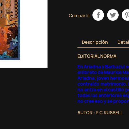
Compartir
Descripción
Detal
EDITORIAL NORMA
En Ariadna y Barbazul s
el libreto de Maurice Ma
Ariadna, joven hermosa 
contraído matrimonio. L
no entre en el castillo p
todas las anteriores e
no cree eso y se propo
AUTOR : P.C.RUSSELL