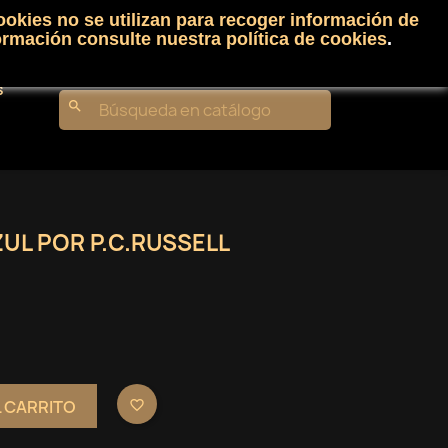
ookies no se utilizan para recoger información de
Carrito
(0)
Iniciar sesión
shopping_cart

ormación consulte nuestra
política de cookies
.
s
search
UL POR P.C.RUSSELL
L CARRITO
favorite_border