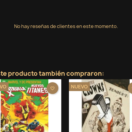
No hay reseñas de clientes en este momento.
este producto también compraron:
VO
NUEVO
favorite_border
f
rear lista de deseos