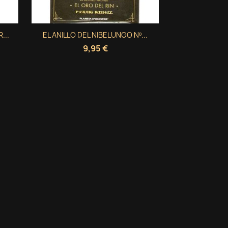
Vista rápida
...
EL ANILLO DEL NIBELUNGO Nº...

9,95 €