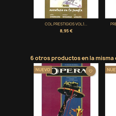
I
No
A
De
Vista rápida
COL.PRESTIGIOS VOL.1...
PRE

add_circle_outline
8,95 €
6 otros productos en la misma 
NUEVO
NUE
favorite_border