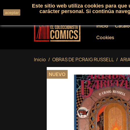
Este sitio web utiliza cookies para que
Llámenos:
+34 91 530 01 33
carácter personal. Si continúa nav
aceptar
Inicio
Catál
Cookies
Inicio
OBRAS DE P.CRAIG RUSSELL
ARI
NUEVO