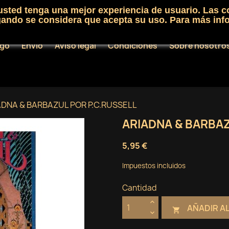
 usted tenga una mejor experiencia de usuario. Las c
egando se considera que acepta su uso. Para más inf
ogo
Envío
Aviso legal
Condiciones
Sobre nosotro
ADNA & BARBAZUL POR P.C.RUSSELL
ARIADNA & BARBAZ
5,95 €
Impuestos incluidos
Cantidad
AÑADIR A
