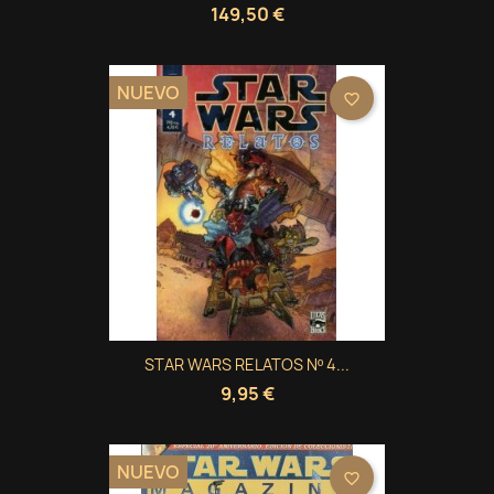
149,50 €
NUEVO
favorite_border
STAR WARS RELATOS Nº 4...
9,95 €
NUEVO
favorite_border