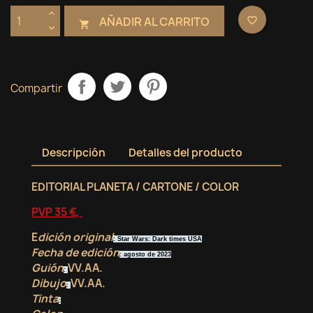
AÑADIR AL CARRITO
favorite_border

Compartir
Descripción
Detalles del producto
EDITORIAL PLANETA / CARTONE / COLOR
PVP 35 €,
E
dición original
: Star Wars: Dark times USA
Fecha de edición
: agosto de 2023
Guión
VV.AA.
:
Dibujo
VV.AA.
:
Tinta
: