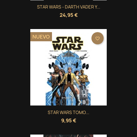
STAR WARS - DARTH VADER Y...
24,95 €
NUEVO
favorite_border
STAR WARS TOMO...
9,95 €