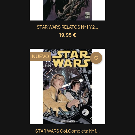
STAR WARS RELATOS Nº 1 Y 2...
19,95 €
NUEVO
favorite_border
STAR WARS Col.completa Nº 1...