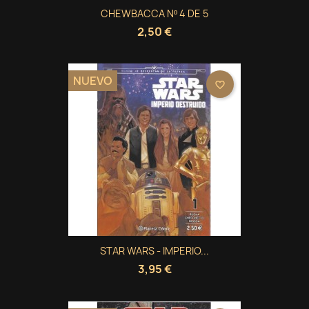
CHEWBACCA Nº 4 DE 5
2,50 €
NUEVO
favorite_border
STAR WARS - IMPERIO...
3,95 €