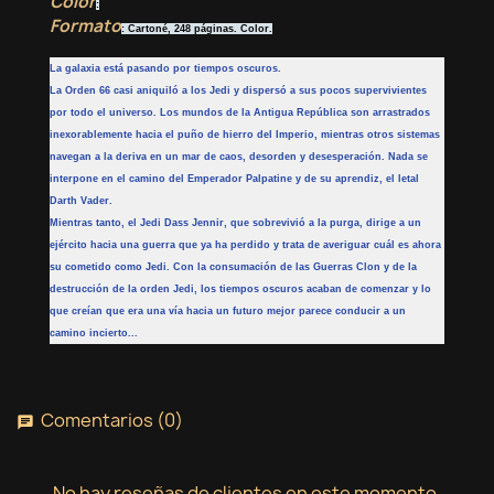
Color
:
Formato
: Cartoné, 248 páginas. Color.
La galaxia está pasando por tiempos oscuros.
La Orden 66 casi aniquiló a los Jedi y dispersó a sus pocos supervivientes
por todo el universo. Los mundos de la Antigua República son arrastrados
inexorablemente hacia el puño de hierro del Imperio, mientras otros sistemas
navegan a la deriva en un mar de caos, desorden y desesperación. Nada se
interpone en el camino del Emperador Palpatine y de su aprendiz, el letal
Darth Vader.
Mientras tanto, el Jedi Dass Jennir, que sobrevivió a la purga, dirige a un
ejército hacia una guerra que ya ha perdido y trata de averiguar cuál es ahora
su cometido como Jedi. Con la consumación de las Guerras Clon y de la
destrucción de la orden Jedi, los tiempos oscuros acaban de comenzar y lo
que creían que era una vía hacia un futuro mejor parece conducir a un
camino incierto...
Comentarios (0)
chat
No hay reseñas de clientes en este momento.