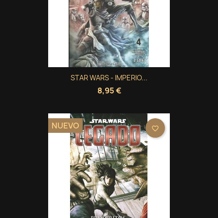
STAR WARS - IMPERIO...
8,95 €
NUEVO
favorite_border