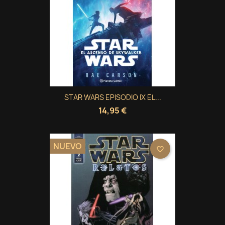
STAR WARS EPISODIO IX EL...
14,95 €
NUEVO
favorite_border