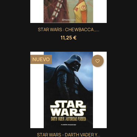
STAR WARS : CHEWBACCA ,...
11,25 €
NUEVO
favorite_border
×
×
Crear lista de deseos
Iniciar sesión
STAR WARS - DARTH VADER Y...