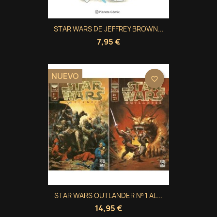
STAR WARS DE JEFFREY BROWN...
7,95 €
NUEVO
favorite_border
STAR WARS OUTLANDER Nº 1 AL...
14,95 €