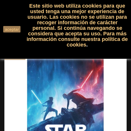
Este sitio web utiliza cookies para que
(0)

shopping_cart

usted tenga una mejor experiencia de
usuario. Las cookies no se utilizan para
recoger información de carácter
search
personal. Si continúa navegando se
aceptar
considera que acepta su uso. Para más
información consulte nuestra
política de
cookies
.
NUEVO