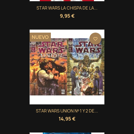
STAR WARS LA CHISPA DE LA...
9,95 €
NUEVO
favorite_border
STAR WARS UNION Nº 1 Y 2 DE...
14,95 €