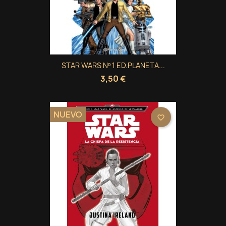
STAR WARS Nº 1 ED.PLANETA...
3,50 €
NUEVO
favorite_border