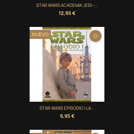
STAR WARS ACADEMIA JEDI -...
12,95 €
NUEVO
favorite_border
STAR WARS EPISODIO I LA...
9,95 €