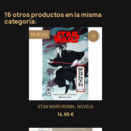
16 otros productos en la misma
categoría:
NUEVO
favorite_border
STAR WARS RONIN , NOVELA
14,95 €