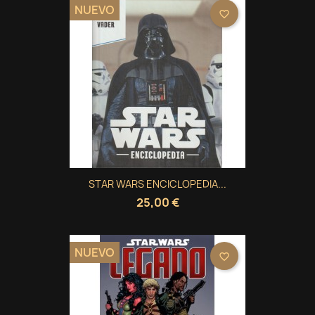
NUEVO
favorite_border
STAR WARS ENCICLOPEDIA...
25,00 €
NUEVO
favorite_border