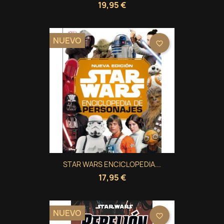
19,95 €
NUEVO
favorite_border
STAR WARS ENCICLOPEDIA...
17,95 €
NUEVO
favorite_border