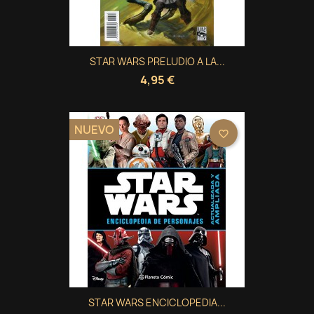
STAR WARS PRELUDIO A LA...
4,95 €
NUEVO
favorite_border
STAR WARS ENCICLOPEDIA...