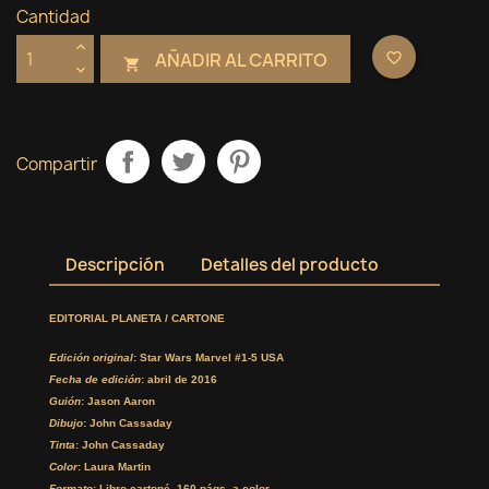
Cantidad
AÑADIR AL CARRITO
favorite_border

Compartir
Descripción
Detalles del producto
EDITORIAL PLANETA / CARTONE
Edición original
: Star Wars Marvel #1-5 USA
Fecha de edición
: abril de 2016
Guión
: Jason Aaron
Dibujo
: John Cassaday
Tinta
: John Cassaday
Color
: Laura Martin
Formato
: Libro cartoné, 160 págs. a color.