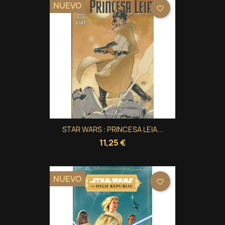
NUEVO
favorite_border
STAR WARS : PRINCESA LEIA...
11,25 €
NUEVO
favorite_border