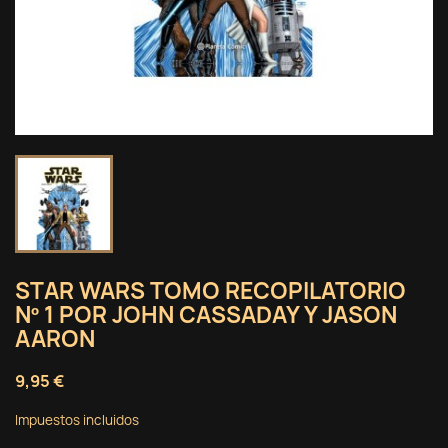
STAR WARS TOMO RECOPILATORIO
Nº 1 POR JOHN CASSADAY Y JASON
AARON
9,95 €
Impuestos incluidos