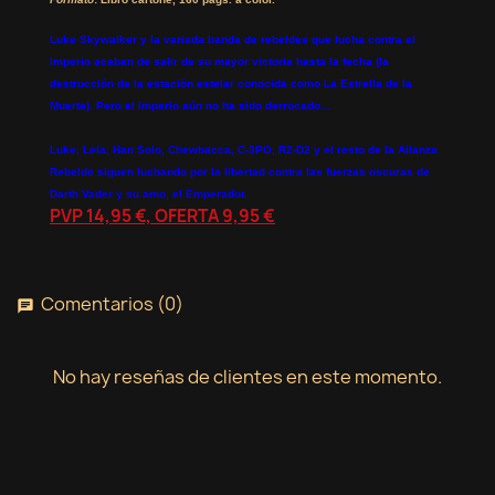
Luke Skywalker y la variada banda de rebeldes que lucha contra el
Imperio acaban de salir de su mayor victoria hasta la fecha (la
destrucción de la estación estelar conocida como La Estrella de la
Muerte). Pero el Imperio aún no ha sido derrocado...
Luke, Leia, Han Solo, Chewbacca, C-3PO, R2-D2 y el resto de la Alianza
Rebelde siguen luchando por la libertad contra las fuerzas oscuras de
Darth Vader y su amo, el Emperador.
PVP 14,95 €, OFERTA 9,95 €
Comentarios (0)
chat
No hay reseñas de clientes en este momento.