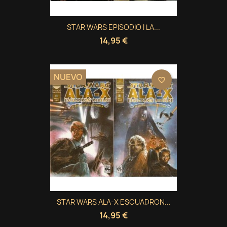
STAR WARS EPISODIO I LA...
14,95 €
NUEVO
favorite_border
STAR WARS ALA-X ESCUADRON...
14,95 €