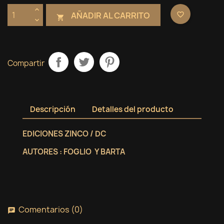
AÑADIR AL CARRITO
favorite_border

Compartir
Descripción
Detalles del producto
EDICIONES ZINCO / DC
AUTORES : FOGLIO Y BARTA
Comentarios (0)
chat