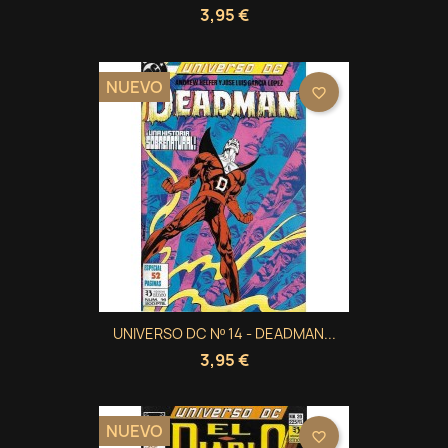
3,95 €
NUEVO
favorite_border
UNIVERSO DC Nº 14 - DEADMAN...
3,95 €
NUEVO
favorite_border