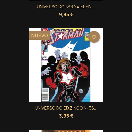
UNIVERSO DC Nº 3 Y 4 EL FIN...
9,95 €
NUEVO
favorite_border
UNIVERSO DC ED.ZINCO Nº 36...
3,95 €