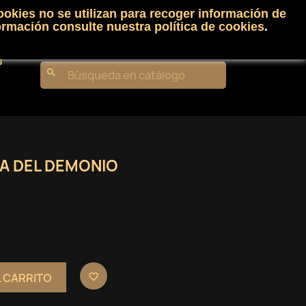
ookies no se utilizan para recoger información de
Carrito
(0)
Iniciar sesión
shopping_cart

ormación consulte nuestra
política de cookies
.
s
search
SA DEL DEMONIO
L CARRITO
favorite_border