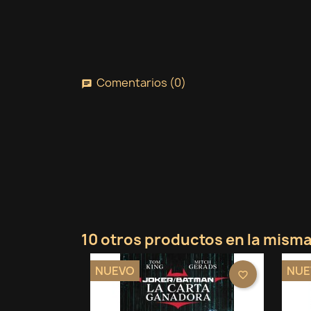
Comentarios (0)
chat
10 otros productos en la misma
NUEVO
NUE
favorite_border