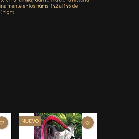
inalmente en los núms. 142 al 145 de
Knight.
NUEVO
avorite_border
favorite_border