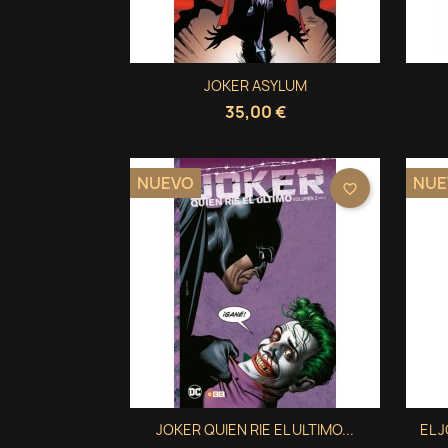
Vista rápida
JOKER ASYLUM

35,00 €
NUEVO
NUE
favorite_border
Vista rápida
JOKER QUIEN RIE EL ULTIMO...
EL 
