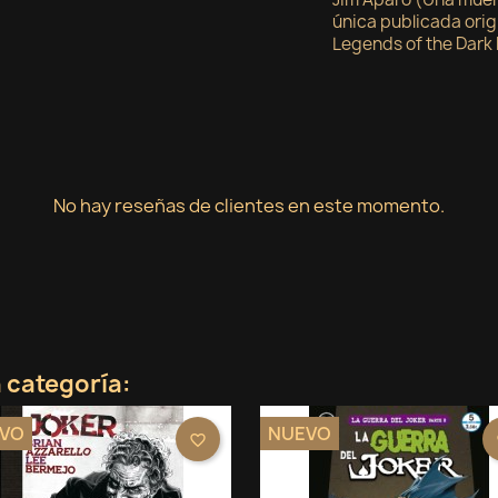
única publicada orig
Legends of the Dark 
No hay reseñas de clientes en este momento.
 categoría:
VO
NUEVO
favorite_border
f