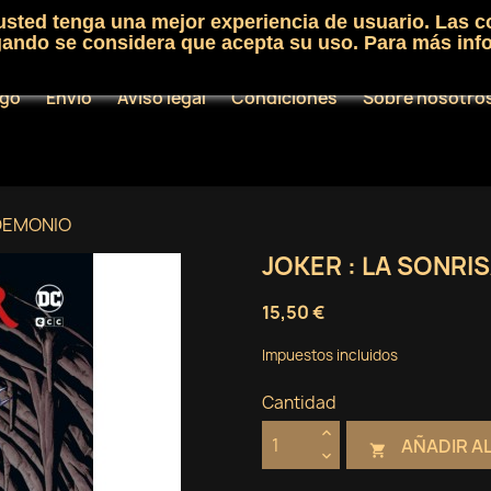
 usted tenga una mejor experiencia de usuario. Las c
egando se considera que acepta su uso. Para más inf
ogo
Envío
Aviso legal
Condiciones
Sobre nosotro
 DEMONIO
JOKER : LA SONRI
15,50 €
Impuestos incluidos
Cantidad
AÑADIR A
