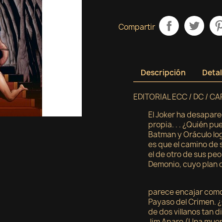
Compartir
Descripción
Detal
EDITORIAL ECC / DC / C
El Joker ha desapare
propia. . . ¿Quién p
Batman y Oráculo log
es que el camino de
el de otro de sus peor
Demonio, cuyo plan d
parece encajar como 
Payaso del Crimen. 
de dos villanos tan 
Jim Aparo (Una muert