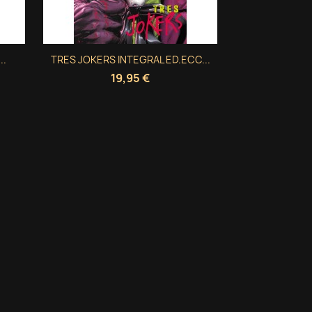
Vista rápida
..
TRES JOKERS INTEGRAL ED.ECC...

19,95 €