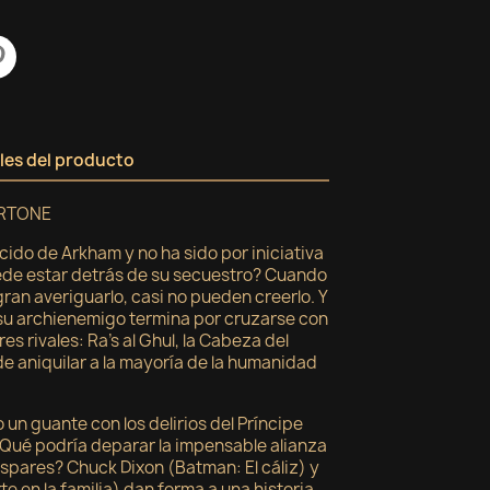
les del producto
ARTONE
cido de Arkham y no ha sido por iniciativa
uede estar detrás de su secuestro? Cuando
ran averiguarlo, casi no pueden creerlo. Y
 su archienemigo termina por cruzarse con
es rivales: Ra’s al Ghul, la Cabeza del
e aniquilar a la mayoría de la humanidad
un guante con los delirios del Príncipe
¿Qué podría deparar la impensable alianza
dispares? Chuck Dixon (Batman: El cáliz) y
e en la familia) dan forma a una historia