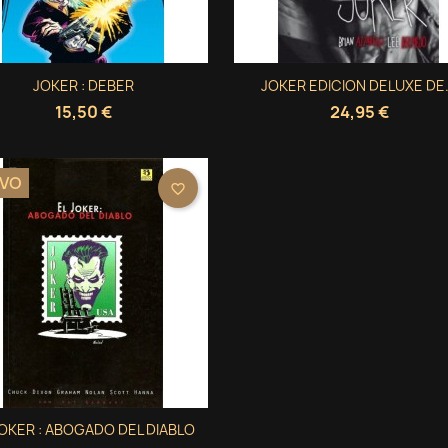
Vista rápida
Vista rápida
JOKER : DEBER
JOKER EDICION DELUXE DE.


15,50 €
24,95 €
VO
favorite_border
Vista rápida
JOKER : ABOGADO DEL DIABLO
