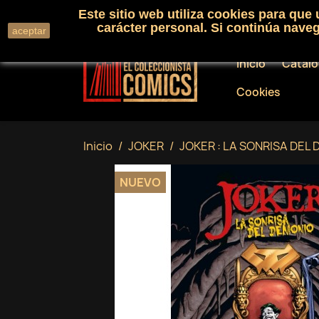
Este sitio web utiliza cookies para que
Llámenos:
+34 91 530 01 33
carácter personal. Si continúa nav
aceptar
Inicio
Catál
Cookies
Inicio
JOKER
JOKER : LA SONRISA DEL
NUEVO