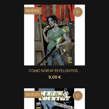
NUEVO
favorite_border
COMIC NOIR Nº 39 FELON POR...
9,00 €
NUEVO
favorite_border