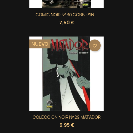
COMIC NOIR Nº 30 COBB : SIN...
7,50 €
NUEVO
favorite_border
COLECCION NOIR Nº 29 MATADOR
6,95 €