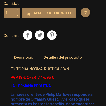
Cantidad
AÑADIR AL CARRITO
favorite_border

Compartir
Descripción
Detalles del producto
EDITORIAL NORMA RUSTICA / B/N
PVP 19 €,OFERTA 14,95 €
LA HERMANA PEQUEÑA
La nueva cliente de Philip Marlowe responde al
nombre de Orfamay Quest... y el caso que le
presenta es bastante sencillo: debe encontrar