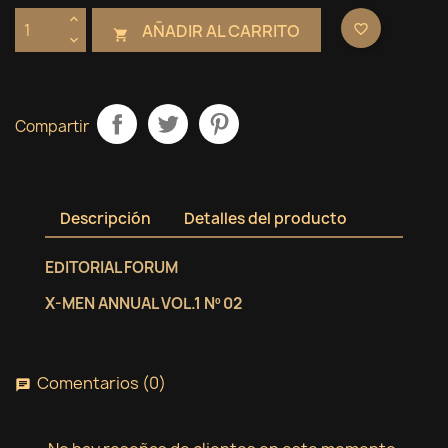
AÑADIR AL CARRITO
favorite_border

Compartir
Descripción
Detalles del producto
EDITORIAL FORUM
X-MEN ANNUAL VOL.1 Nº 02
Comentarios (0)
chat