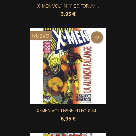
X-MEN VOL.1 Nº 11 ED.FORUM...
3,95 €
NUEVO
favorite_border
X-MEN VOL.1 Nº 35 ED.FORUM...
6,95 €