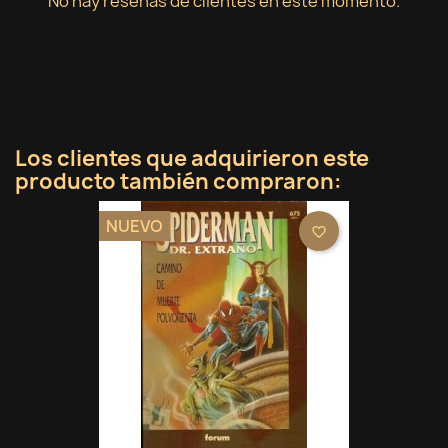
No hay reseñas de clientes en este momento.
Los clientes que adquirieron este
producto también compraron:
NUEVO
favorite_border