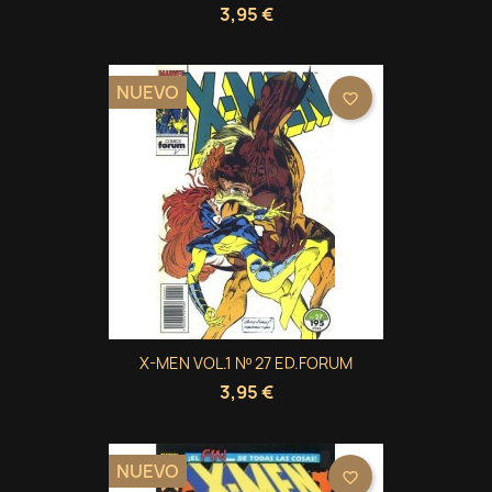
3,95 €
NUEVO
favorite_border
X-MEN VOL.1 Nº 27 ED.FORUM
3,95 €
NUEVO
favorite_border