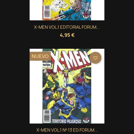
X-MEN VOL.1 EDITORIAL FORUM...
4,95 €
NUEVO
favorite_border
X-MEN VOL.1 Nº 13 ED.FORUM...