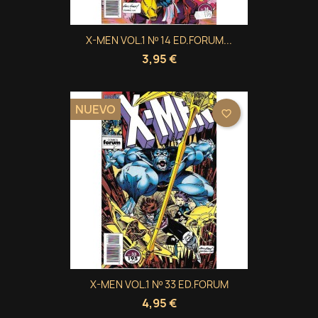
X-MEN VOL.1 Nº 14 ED.FORUM...
3,95 €
NUEVO
favorite_border
X-MEN VOL.1 Nº 33 ED.FORUM
4,95 €