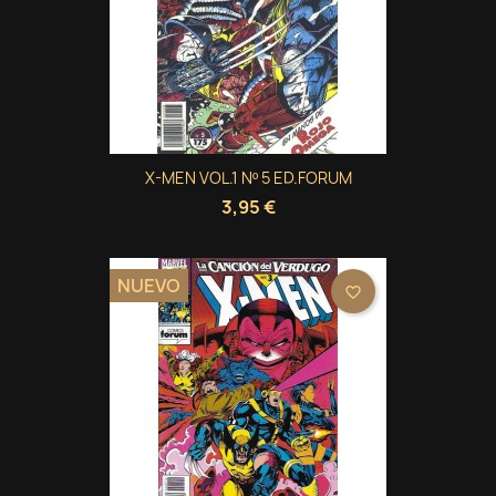
X-MEN VOL.1 Nº 5 ED.FORUM
3,95 €
NUEVO
favorite_border