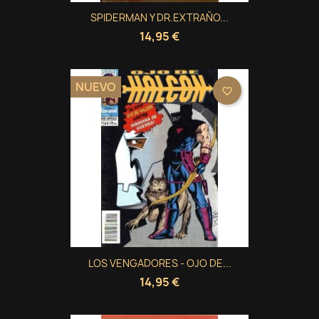
SPIDERMAN Y DR.EXTRAÑO...
14,95 €
NUEVO
favorite_border
LOS VENGADORES - OJO DE...
14,95 €