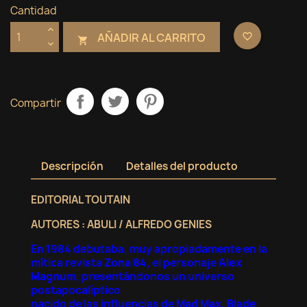
Cantidad
AÑADIR AL CARRITO
favorite_border

Compartir
Descripción
Detalles del producto
EDITORIAL TOUTAIN
AUTORES : ABULI / ALFREDO GENIES
En 1984 debutaba, muy apropiadamente en la
mítica revista
Zona 84
, el personaje
Alex
Magnum
, presentándonos un universo
postapocalíptico
nacido de las influencias de
Mad Max
,
Blade