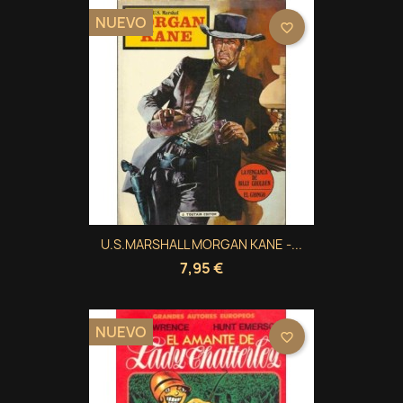
NUEVO
favorite_border
U.S.MARSHALL MORGAN KANE -...
7,95 €
NUEVO
favorite_border