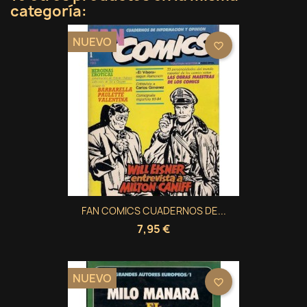
categoría:
NUEVO
favorite_border
FAN COMICS CUADERNOS DE...
7,95 €
NUEVO
favorite_border