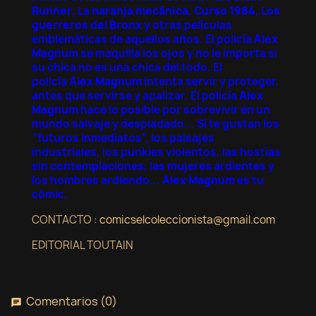
Runner
,
La naranja mecánica
,
Curso 1984
,
Los
guerreros del Bronx
y otras películas
emblemáticas de aquellos años. El policía
Alex
Magnum
se maquilla los ojos y no le importa si
su chica no es una chica del todo. El
policía
Alex Magnum
intenta servir y proteger,
antes que servirse y apalizar. El policía
Alex
Magnum
hace lo posible por sobrevivir en un
mundo salvaje y despiadado... Si te gustan los
“futuros inmediatos”, los paisajes
industriales, los punkies violentos, las hostias
sin contemplaciones, las mujeres ardientes y
los hombres ardiendo...
Alex Magnum
es tu
cómic.
CONTACTO :
comicselcoleccionista@gmail.com
EDITORIAL TOUTAIN
Comentarios (0)
chat