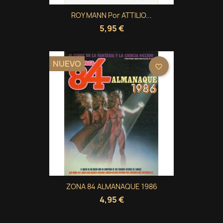
ROY MANN Por ATTILIO...
5,95 €
NUEVO
favorite_border
ZONA 84 ALMANAQUE 1986
4,95 €