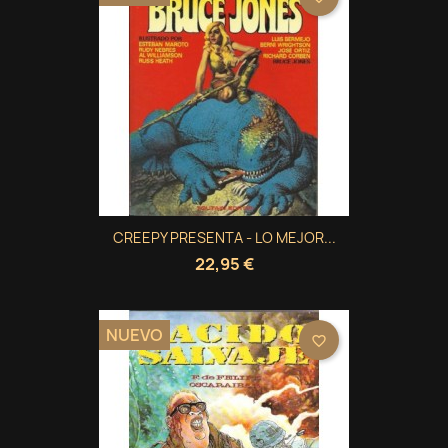
CREEPY PRESENTA - LO MEJOR...
22,95 €
NUEVO
favorite_border