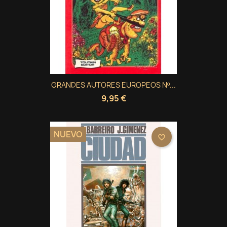
GRANDES AUTORES EUROPEOS Nº...
9,95 €
NUEVO
favorite_border