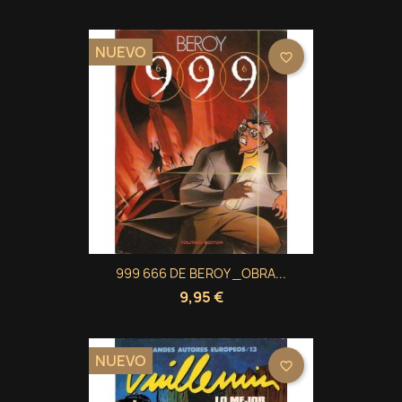
NUEVO
favorite_border
999 666 DE BEROY _OBRA...
9,95 €
NUEVO
favorite_border