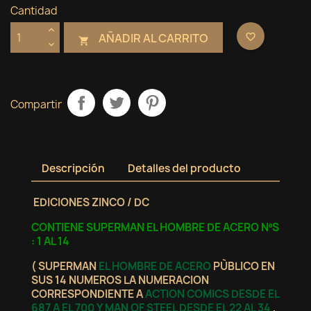
Cantidad
AÑADIR AL CARRITO
favorite_border

Compartir
Descripción
Detalles del producto
EDICIONES ZINCO / DC
CONTIENE SUPERMAN EL HOMBRE DE ACERO NºS
: 1 AL 14
( SUPERMAN
EL HOMBRE DE ACERO
PÙBLICO EN
SUS 14 NUMEROS LA NUMERACION
CORRESPONDIENTE A
ACTION COMICS DESDE EL
687 A EL 700
Y MAN OF STEEL DESDE EL 22 AL 34
,