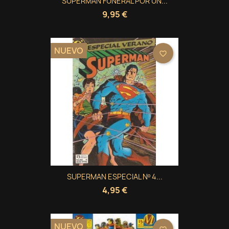
SUPERMAN FUNERAL POR UN...
9,95 €
NUEVO
favorite_border
SUPERMAN ESPECIAL Nº 4...
4,95 €
NUEVO