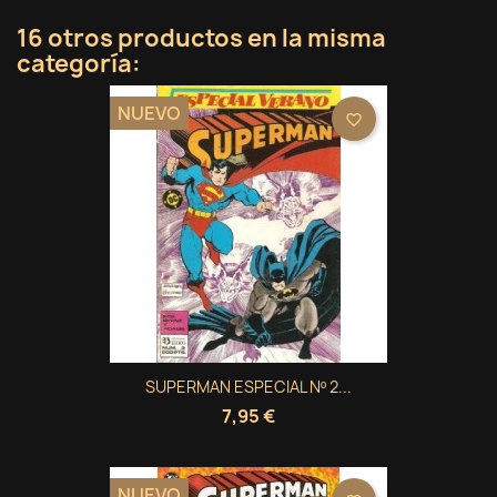
16 otros productos en la misma
categoría:
NUEVO
favorite_border
SUPERMAN ESPECIAL Nº 2...
7,95 €
NUEVO