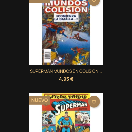
favorite_border
SUPERMAN MUNDOS EN COLISION...
4,95 €
NUEVO
favorite_border