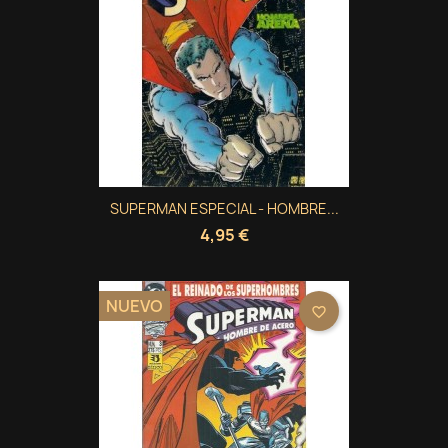
SUPERMAN ESPECIAL - HOMBRE...
4,95 €
NUEVO
favorite_border