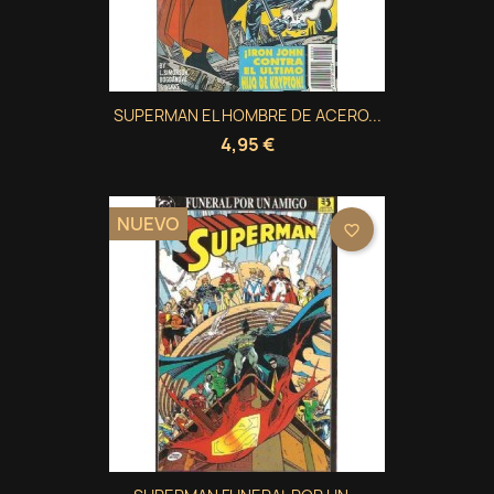
SUPERMAN EL HOMBRE DE ACERO...
4,95 €
NUEVO
favorite_border