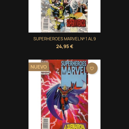
SUPERHEROES MARVEL Nº 1 AL 9
24,95 €
NUEVO
favorite_border