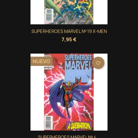
SUPERHEROES MARVEL Nº 19 X-MEN
7,95 €
NUEVO
favorite_border
SUPERHEROES MARVEL Nº 4...