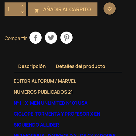
AÑADIR AL CARRITO
favorite_border

Compartir
Descripción
Detalles del producto
EDITORIAL FORUM / MARVEL
NUMEROS PUBLICADOS 21
Nº 1 : X-MEN UNLIMITED Nº 01 USA
CICLOPE,TORMENTA Y PROFESOR X EN
SIGUIENDO AL LIDER
Nº 2 MORBIUS , DARKHOLD Y LOS CAZADORES