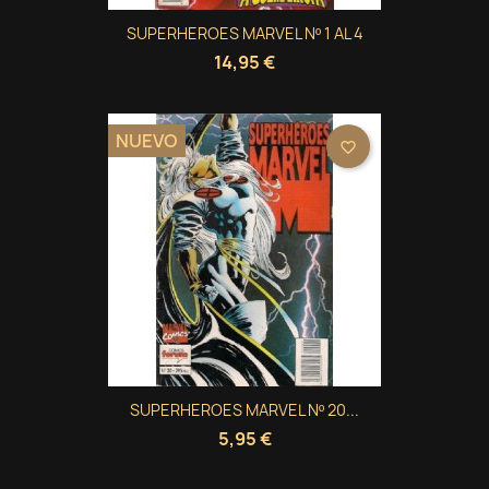
SUPERHEROES MARVEL Nº 1 AL 4
14,95 €
NUEVO
favorite_border
SUPERHEROES MARVEL Nº 20...
5,95 €