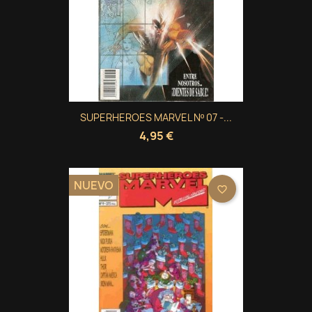
SUPERHEROES MARVEL Nº 07 -...
4,95 €
NUEVO
favorite_border