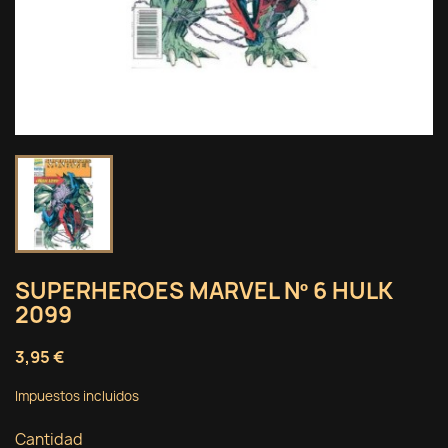
SUPERHEROES MARVEL Nº 6 HULK
2099
3,95 €
Impuestos incluidos
Cantidad