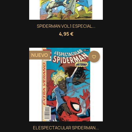
SPIDERMAN VOL.1 ESPECIAL...
4,95 €
NUEVO
favorite_border
EL ESPECTACULAR SPIDERMAN...