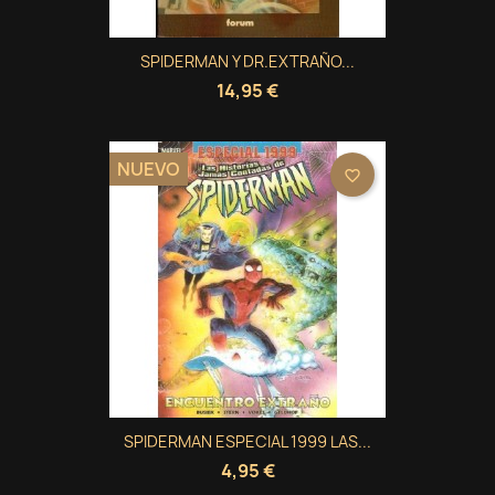
SPIDERMAN Y DR.EXTRAÑO...
14,95 €
NUEVO
favorite_border
SPIDERMAN ESPECIAL 1999 LAS...
4,95 €