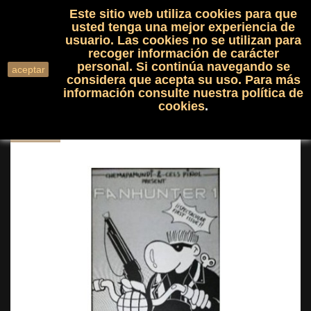
Este sitio web utiliza cookies para que
(0)

shopping_cart

usted tenga una mejor experiencia de
usuario. Las cookies no se utilizan para
recoger información de carácter
search
personal. Si continúa navegando se
aceptar
considera que acepta su uso. Para más
información consulte nuestra
política de
cookies
.
NUEVO