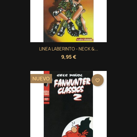
LINEA LABERINTO - NECK &...
9,95 €
NUEVO
favorite_border