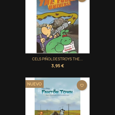
CELS PIÑOL DESTROYS THE...
3,95 €
NUEVO
favorite_border