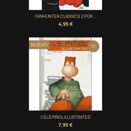
FANHUNTER CLASSICS 2 POR...
4,95 €
NUEVO
favorite_border
CELS PIÑOL ILLUSTRATED
7,95 €