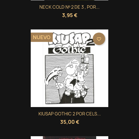
NECK COLD Nº 2 DE 3 , POR...
3,95 €
NUEVO
favorite_border
KIUSAP GOTHIC 2 POR CELS...
35,00 €