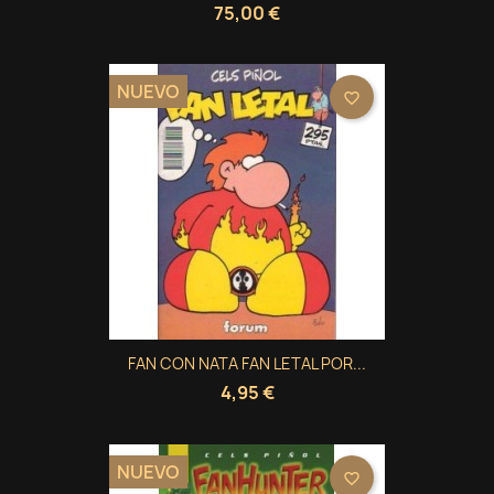
75,00 €
NUEVO
favorite_border
FAN CON NATA FAN LETAL POR...
4,95 €
NUEVO
favorite_border