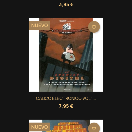
3,95 €
NUEVO
favorite_border
CALICO ELECTRONICO VOL.1...
7,95 €
NUEVO
favorite_border