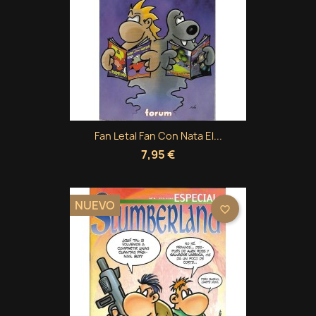
Fan Letal Fan Con Nata El...
7,95 €
NUEVO
favorite_border