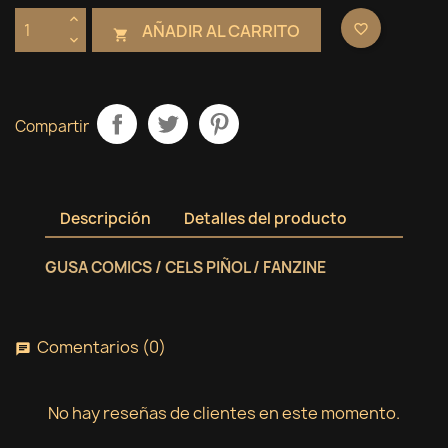
AÑADIR AL CARRITO
favorite_border

Compartir
Descripción
Detalles del producto
GUSA COMICS / CELS PIÑOL / FANZINE
Comentarios (0)
chat
No hay reseñas de clientes en este momento.